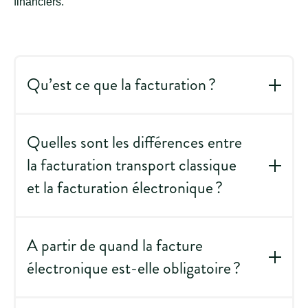
financiers.
Qu’est ce que la facturation ?
La facturation est le processus qui consiste à
émettre et gérer des factures afin de demander le
Quelles sont les différences entre
paiement d’un bien ou d’un service.
la facturation transport classique
et la facturation électronique ?
La facturation électronique repose sur des
échanges de données structurées via des
A partir de quand la facture
plateformes agréées, contrairement à la facturation
électronique est-elle obligatoire ?
classique souvent réalisée sur papier, PDF ou e-
mail.
En France, toutes les entreprises devront être en