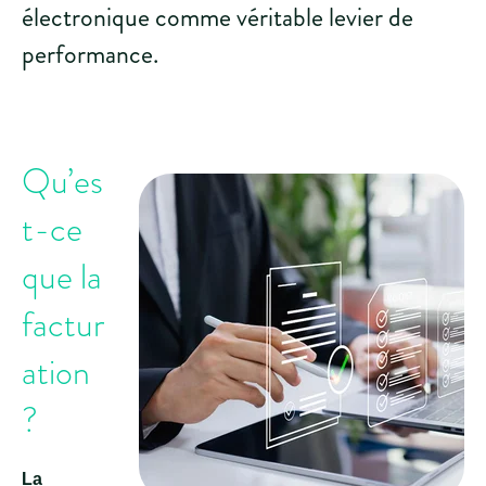
électronique comme véritable levier de
performance.
Qu’es
t-ce
que la
factur
ation
?
La