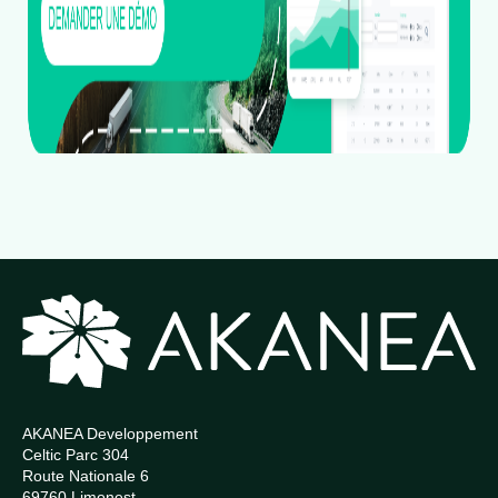
AKANEA Developpement
Celtic Parc 304
Route Nationale 6
69760 Limonest