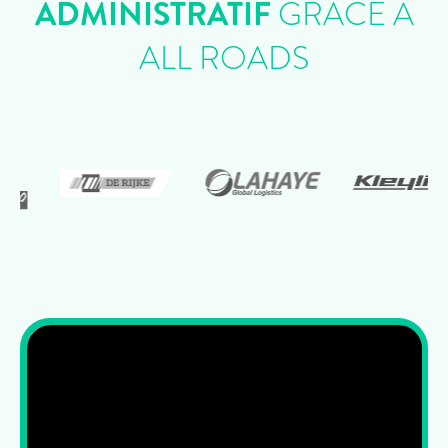
ADMINISTRATIF
GRÂCE À
ALL ROADS